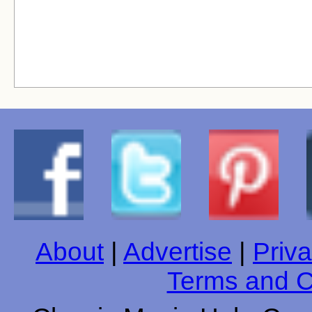
About
|
Advertise
|
Priva
Terms and C